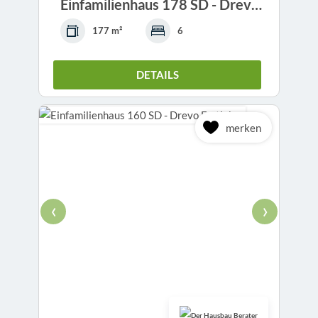
Einfamilienhaus 178 SD - Drevo Fertigbau
177 m²
6
DETAILS
merken
‹
›