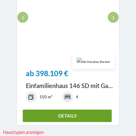
‹
›
ab 398.109 €
Einfamilienhaus 146 SD mit Garage - Drevo Fertighaus
150 m²
4
DETAILS
Haustypen anzeigen