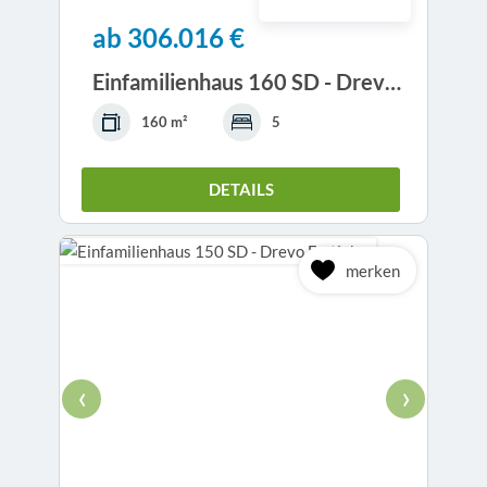
ab 306.016 €
Einfamilienhaus 160 SD - Drevo Fertigbau
160 m²
5
DETAILS
merken
‹
›