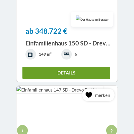
ab 348.722 €
Einfamilienhaus 150 SD - Drevo Fertigbau
149 m²
6
DETAILS
merken
‹
›