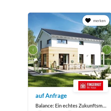
merken
‹
›
auf Anfrage
Balance: Ein echtes Zukunftsmodell: Wohlgefühl...