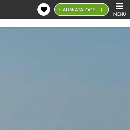
›
HAUSKATALOGE
MENÜ
0