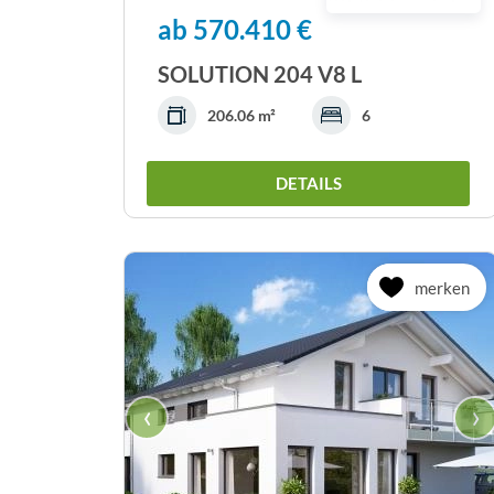
ab 570.410 €
SOLUTION 204 V8 L
206.06 m²
6
DETAILS
merken
‹
›