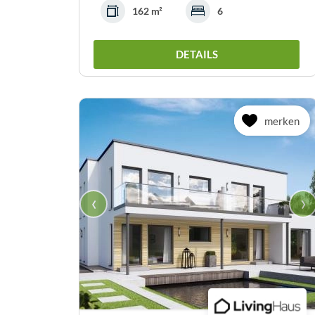
162 m²
6
DETAILS
merken
‹
›