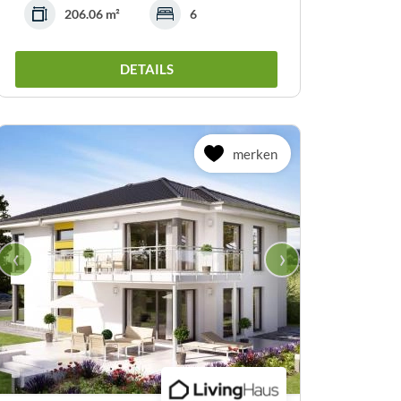
206.06 m²
6
DETAILS
merken
‹
›