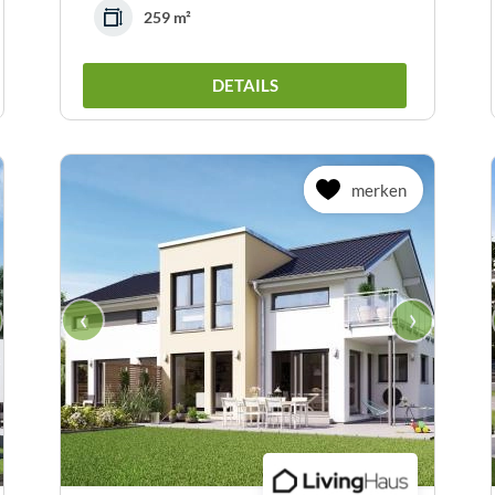
259 m²
DETAILS
merken
‹
›