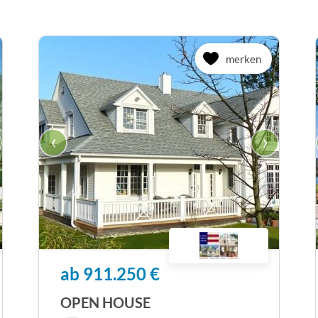
merken
‹
›
ab 911.250 €
OPEN HOUSE