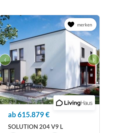
merken
‹
›
ab 615.879 €
SOLUTION 204 V9 L