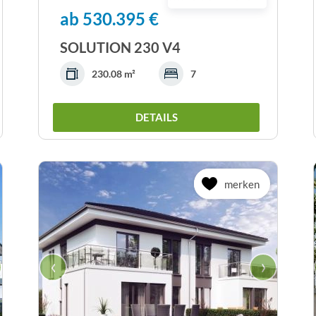
ab 530.395 €
SOLUTION 230 V4
230.08 m²
7
DETAILS
merken
‹
›