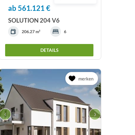
ab 561.121 €
SOLUTION 204 V6
206.27 m²
6
DETAILS
merken
‹
›