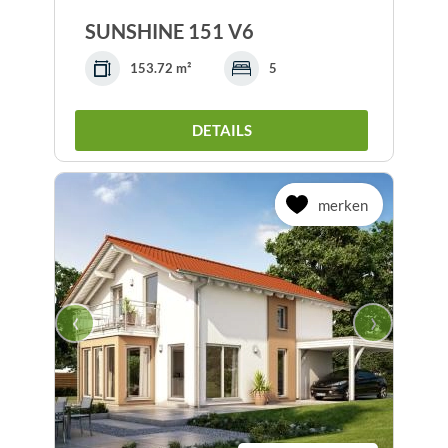
SUNSHINE 151 V6
153.72 m²
5
DETAILS
merken
‹
›