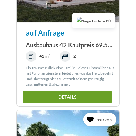
auf Anfrage
Ausbauhaus 42 Kaufpreis 69.595.-- € inkl. 19% MwSt
41 m²
2
Ein Traum für die kleine Familie – dieses Einfamilienhaus
mit Panoramafenstern bietet alles was das Herz begehrt
und überzeugt nicht zuletzt mit seinem großzügig
geschnittenen Badezimmer.
DETAILS
merken