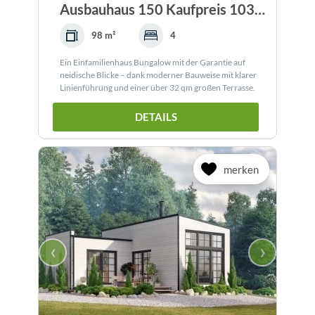
Ausbauhaus 150 Kaufpreis 103.520.-- € inkl. 19%...
98 m²
4
Ein Einfamilienhaus Bungalow mit der Garantie auf
neidische Blicke – dank moderner Bauweise mit klarer
Linienführung und einer über 32 qm großen Terrasse.
DETAILS
merken
‹
›