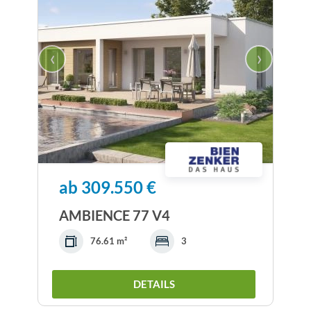
‹
›
ab 309.550 €
AMBIENCE 77 V4
76.61 m²
3
DETAILS