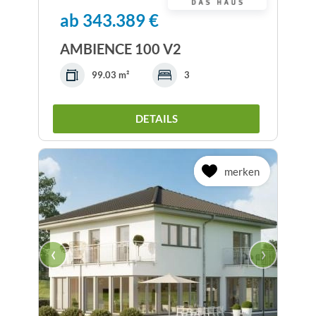
ab 343.389 €
AMBIENCE 100 V2
99.03 m²
3
DETAILS
merken
‹
›