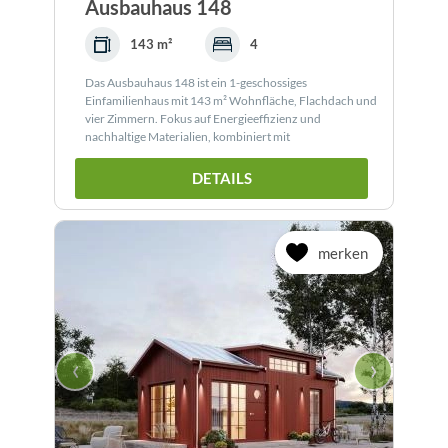
Ausbauhaus 148
143 m²
4
Das Ausbauhaus 148 ist ein 1-geschossiges
Einfamilienhaus mit 143 m² Wohnfläche, Flachdach und
vier Zimmern. Fokus auf Energieeffizienz und
nachhaltige Materialien, kombiniert mit
verantwortungsvoller Forstwirtschaft und europaweiter
Verfügbarkeit.
DETAILS
merken
‹
›