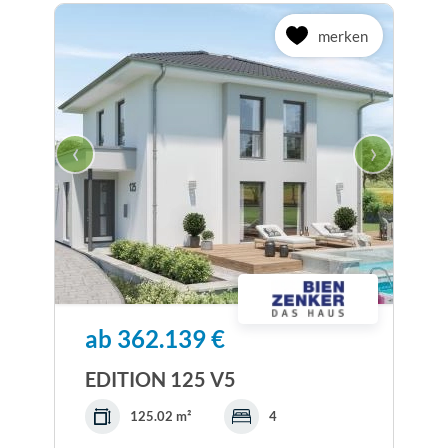
merken
‹
›
ab 362.139 €
EDITION 125 V5
125.02 m²
4