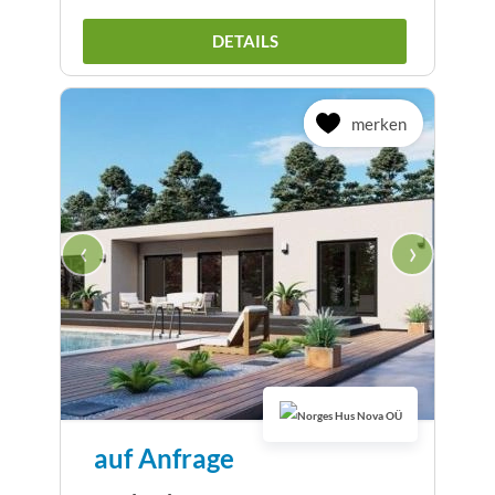
DETAILS
merken
‹
›
auf Anfrage