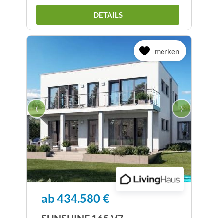
DETAILS
merken
‹
›
ab 434.580 €