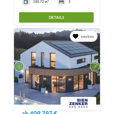
100.72 m²
3
DETAILS
merken
‹
›
ab 409.797 €