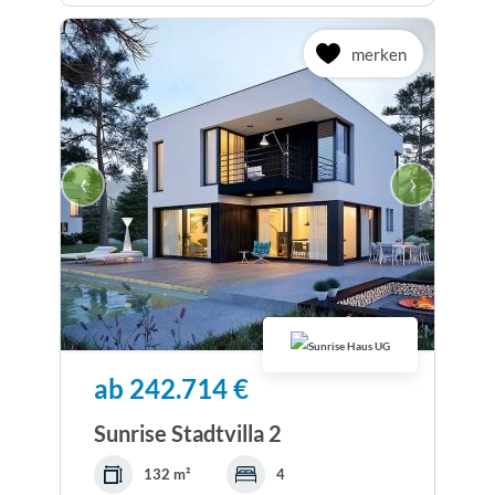
merken
‹
›
ab 242.714 €
Sunrise Stadtvilla 2
132 m²
4