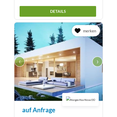
DETAILS
merken
‹
›
auf Anfrage