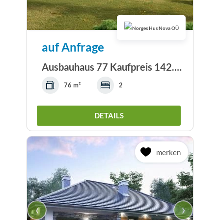
auf Anfrage
Ausbauhaus 77 Kaufpreis 142.100.-- € inkl. 19%...
76 m²
2
DETAILS
merken
‹
›