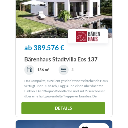
ab 389.576 €
Bärenhaus Stadtvilla Eos 137
136 m²
4
Das kompakte, exzellent geschnittene freistehende Haus
verfügt über Pultdach, Loggia und einen überdachten
Balkon. Die 136qm Wohnfläche sind auf 2 Geschossen
über eine halbgewendelte Treppe verbunden. Der
exzellente Schnitt sorgt für optimale Raumnutzung.
DETAILS