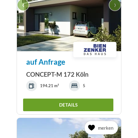
‹
›
auf Anfrage
CONCEPT-M 172 Köln
194.21 m²
5
DETAILS
merken