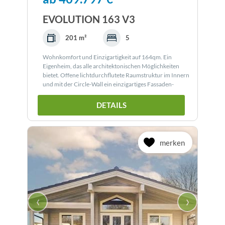
EVOLUTION 163 V3
201 m²
5
Wohnkomfort und Einzigartigkeit auf 164qm. Ein
Eigenheim, das alle architektonischen Möglichkeiten
bietet. Offene lichtdurchflutete Raumstruktur im Innern
und mit der Circle-Wall ein einzigartiges Fassaden-
Design.
DETAILS
merken
‹
›