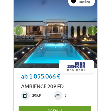
merken
‹
›
ab 1.055.066 €
AMBIENCE 209 FD
205.9 m²
3
DETAILS