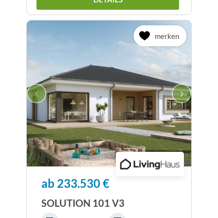
merken
‹
›
ab 233.530 €
SOLUTION 101 V3