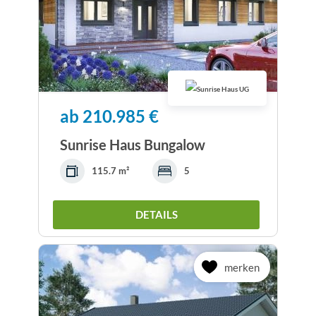
ab 210.985 €
Sunrise Haus Bungalow
115.7 m²
5
DETAILS
merken