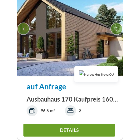
‹
›
auf Anfrage
Ausbauhaus 170 Kaufpreis 160.220.-- € inkl. 19%...
96.5 m²
3
DETAILS