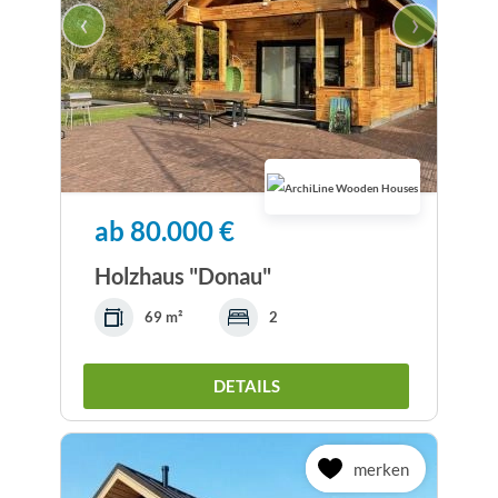
‹
›
ab 80.000 €
Holzhaus "Donau"
69 m²
2
DETAILS
merken