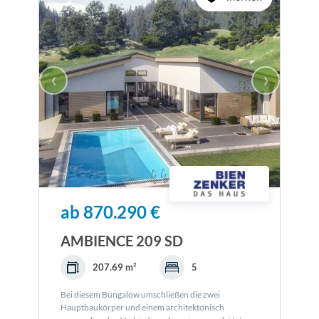
‹
›
ab 870.290 €
AMBIENCE 209 SD
207.69 m²
5
Bei diesem Bungalow umschließen die zwei
Hauptbaukörper und einem architektonisch