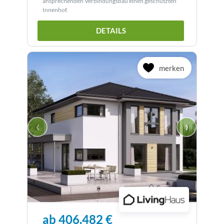
ansprechenden Verbindungsbau einen geschützten
Innenhof.
DETAILS
merken
‹
›
ab 406.482 €