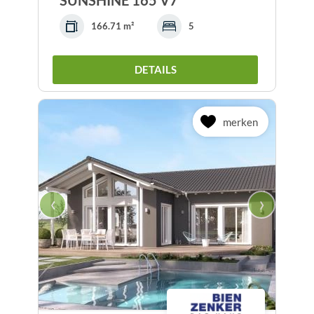
SUNSHINE 165 V7
166.71 m²
5
DETAILS
merken
‹
›