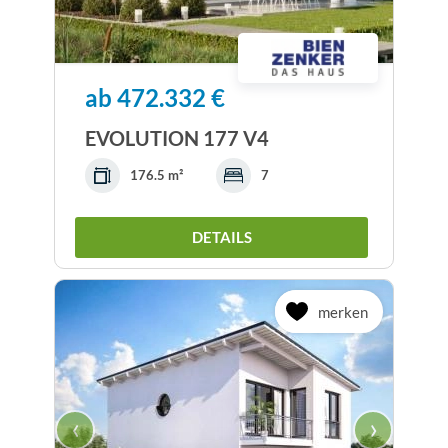
ab 472.332 €
EVOLUTION 177 V4
176.5 m²
7
DETAILS
merken
‹
›