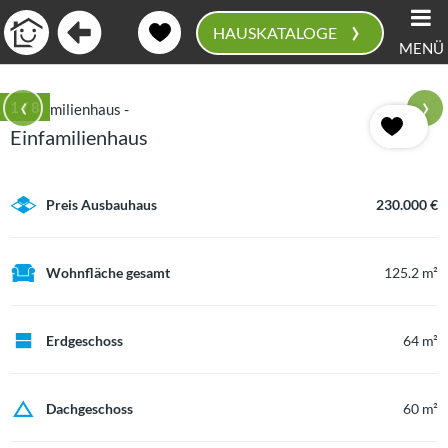
›
HAUSKATALOGE
MENÜ
0
‹
›
1
/ 8
Einfamilienhaus
Preis Ausbauhaus
230.000 €
Wohnfläche gesamt
125.2 m²
Erdgeschoss
64 m²
Dachgeschoss
60 m²