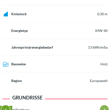
Kniestock
0,30 m
Energietyp
KfW-40
Jahresprimärenergiebedarf
13 kWh/mßa
Bauweise
Holz
Region
Europaweit
GRUNDRISSE
‹
›
1
/ 2