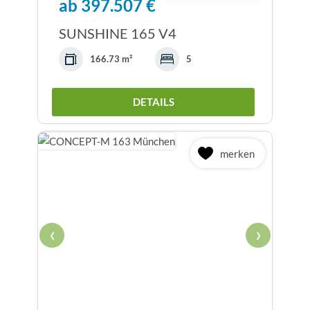
ab 397.507 €
SUNSHINE 165 V4
166.73 m²
5
DETAILS
merken
‹
›