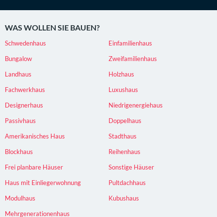
WAS WOLLEN SIE BAUEN?
Schwedenhaus
Einfamilienhaus
Bungalow
Zweifamilienhaus
Landhaus
Holzhaus
Fachwerkhaus
Luxushaus
Designerhaus
Niedrigenergiehaus
Passivhaus
Doppelhaus
Amerikanisches Haus
Stadthaus
Blockhaus
Reihenhaus
Frei planbare Häuser
Sonstige Häuser
Haus mit Einliegerwohnung
Pultdachhaus
Modulhaus
Kubushaus
Mehrgenerationenhaus