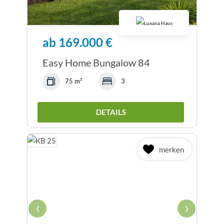
ab 169.000 €
Easy Home Bungalow 84
75 m²
3
DETAILS
merken
‹
›