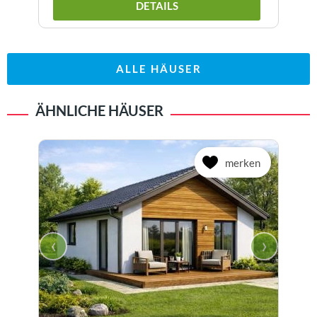
DETAILS
ALLE HÄUSER
ÄHNLICHE HÄUSER
merken
‹
›