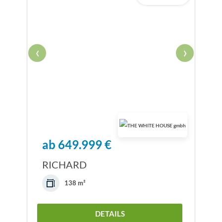
‹
›
ab 649.999 €
RICHARD
138 m²
DETAILS