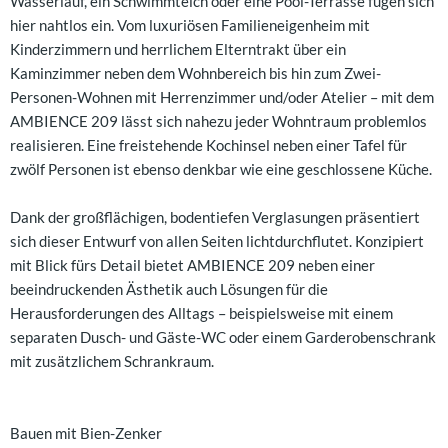
Wasserlauf, ein Schwimmteich oder eine Pool-Terrasse fügen sich
hier nahtlos ein. Vom luxuriösen Familieneigenheim mit
Kinderzimmern und herrlichem Elterntrakt über ein
Kaminzimmer neben dem Wohnbereich bis hin zum Zwei-
Personen-Wohnen mit Herrenzimmer und/oder Atelier – mit dem
AMBIENCE 209 lässt sich nahezu jeder Wohntraum problemlos
realisieren. Eine freistehende Kochinsel neben einer Tafel für
zwölf Personen ist ebenso denkbar wie eine geschlossene Küche.
Dank der großflächigen, bodentiefen Verglasungen präsentiert
sich dieser Entwurf von allen Seiten lichtdurchflutet. Konzipiert
mit Blick fürs Detail bietet AMBIENCE 209 neben einer
beeindruckenden Ästhetik auch Lösungen für die
Herausforderungen des Alltags – beispielsweise mit einem
separaten Dusch- und Gäste-WC oder einem Garderobenschrank
mit zusätzlichem Schrankraum.
Bauen mit Bien-Zenker