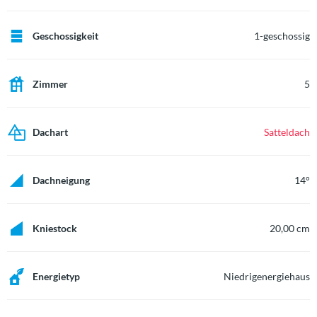
Geschossigkeit
1-geschossig
Zimmer
5
Dachart
Satteldach
Dachneigung
14°
Kniestock
20,00 cm
Energietyp
Niedrigenergiehaus