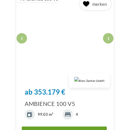
merken
‹
›
ab 353.179 €
AMBIENCE 100 V5
99.03 m²
4