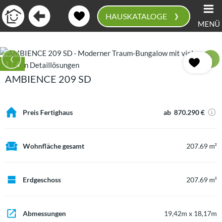
›
HAUSKATALOGE
MENÜ
0
‹
›
1
/ 4
AMBIENCE 209 SD
Preis Fertighaus
ab 870.290 €
Wohnfläche gesamt
207.69 m²
Erdgeschoss
207.69 m²
Abmessungen
19,42m x 18,17m