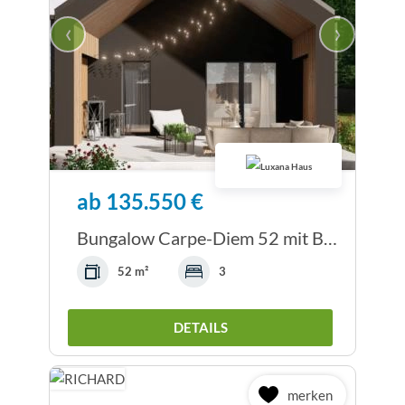
‹
›
ab 135.550 €
Bungalow Carpe-Diem 52 mit Bodenplatte
52 m²
3
DETAILS
merken