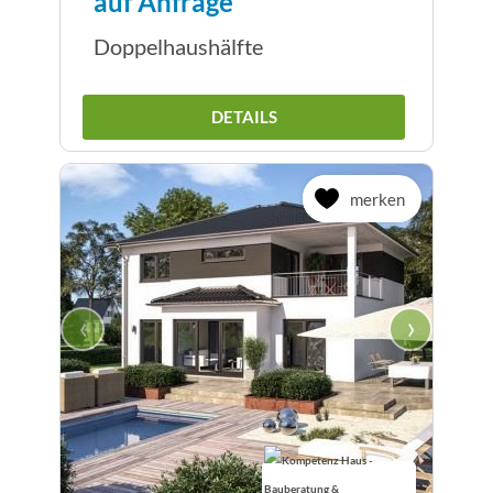
auf Anfrage
Doppelhaushälfte
DETAILS
merken
‹
›