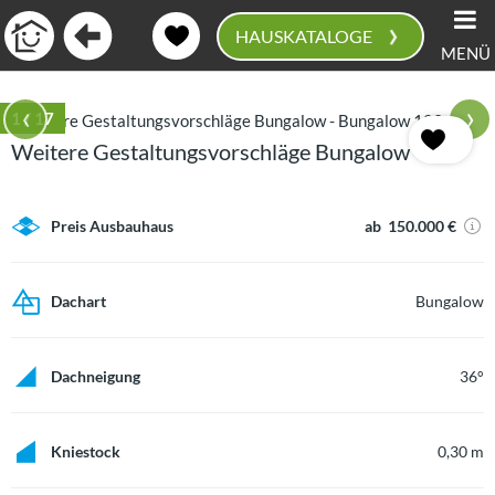
›
HAUSKATALOGE
MENÜ
0
‹
›
1
/ 17
Weitere Gestaltungsvorschläge Bungalow
Preis Ausbauhaus
ab 150.000 €
Dachart
Bungalow
Dachneigung
36°
Kniestock
0,30 m