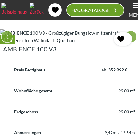
›
HAUSKATALOGE
ME
0
‹
›
1
/ 4
AMBIENCE 100 V3
Preis Fertighaus
ab 352.992 €
Wohnfläche gesamt
99.03 m²
Erdgeschoss
99.03 m²
Abmessungen
9,42m x 12,54m