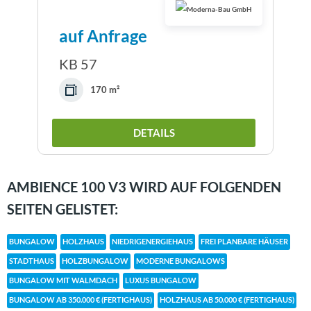
auf Anfrage
KB 57
170 m²
DETAILS
AMBIENCE 100 V3 WIRD AUF FOLGENDEN
SEITEN GELISTET:
BUNGALOW
HOLZHAUS
NIEDRIGENERGIEHAUS
FREI PLANBARE HÄUSER
STADTHAUS
HOLZBUNGALOW
MODERNE BUNGALOWS
BUNGALOW MIT WALMDACH
LUXUS BUNGALOW
BUNGALOW AB 350.000 € (FERTIGHAUS)
HOLZHAUS AB 50.000 € (FERTIGHAUS)