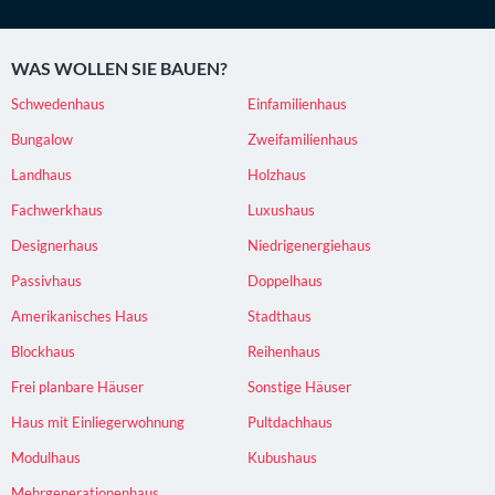
WAS WOLLEN SIE BAUEN?
Schwedenhaus
Einfamilienhaus
Bungalow
Zweifamilienhaus
Landhaus
Holzhaus
Fachwerkhaus
Luxushaus
Designerhaus
Niedrigenergiehaus
Passivhaus
Doppelhaus
Amerikanisches Haus
Stadthaus
Blockhaus
Reihenhaus
Frei planbare Häuser
Sonstige Häuser
Haus mit Einliegerwohnung
Pultdachhaus
Modulhaus
Kubushaus
Mehrgenerationenhaus