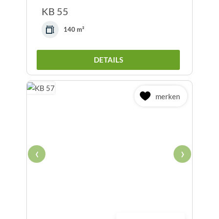
KB 55
140 m²
DETAILS
merken
‹
›