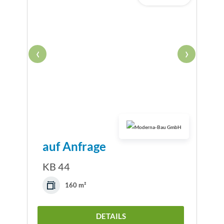
‹
›
auf Anfrage
KB 44
160 m²
DETAILS