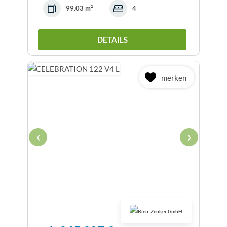
99.03 m²
4
DETAILS
merken
‹
›