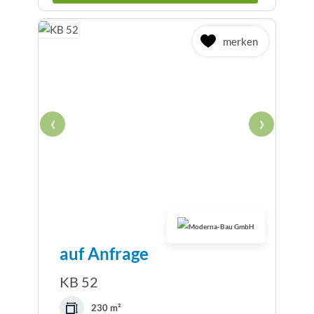
merken
‹
›
auf Anfrage
KB 52
230 m²