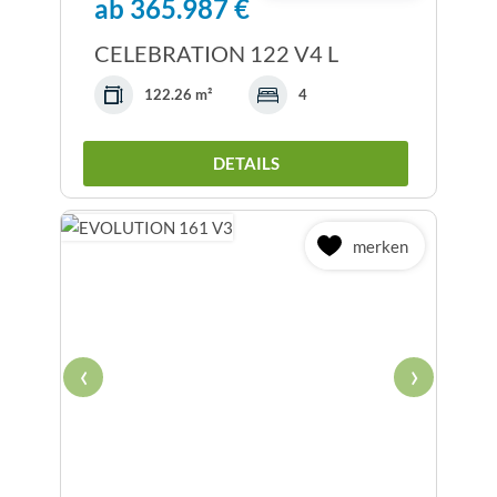
ab 365.987 €
CELEBRATION 122 V4 L
122.26 m²
4
DETAILS
merken
‹
›