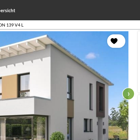
ersicht
N 139 V4 L
›