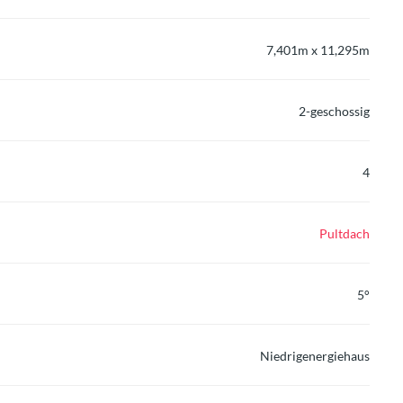
7,401m x 11,295m
2-geschossig
4
Pultdach
5°
Niedrigenergiehaus