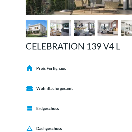
CELEBRATION 139 V4 L
Preis Fertighaus
Wohnfläche gesamt
Erdgeschoss
Dachgeschoss