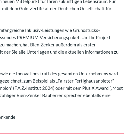
n neuen Mittelpunkt für Ihren zukünftigen Lebensraum. Für
t mit dem Gold-Zertifikat der Deutschen Gesellschaft für
mfangreiche Inklusiv-Leistungen wie Grundstücks-,
fassendes PREMIUM-Versicherungspaket. Um Ihr Projekt
h zu machen, hat Bien-Zenker außerdem als erster
t der Sie alle Unterlagen und die aktuellen Informationen zu
 sowie die Innovationskraft des gesamten Unternehmens wird
zeichnet, zum Beispiel als „Fairster Fertighausanbieter“
n“ (F.A.Z.-Institut 2024) oder mit dem Plus X Award („Most
zähliger Bien-Zenker Bauherren sprechen ebenfalls eine
enker.de