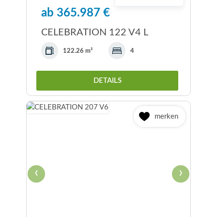
ab 365.987 €
CELEBRATION 122 V4 L
122.26 m²
4
DETAILS
merken
‹
›