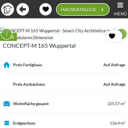
›
HAUSKATALOGE
MENÜ
0
‹
›
1
/ 15
CONCEPT-M 165 Wuppertal
Preis Fertighaus
Auf Anfrage
Preis Ausbauhaus
Auf Anfrage
Wohnfläche gesamt
225.57 m²
Erdgeschoss
116.4 m²