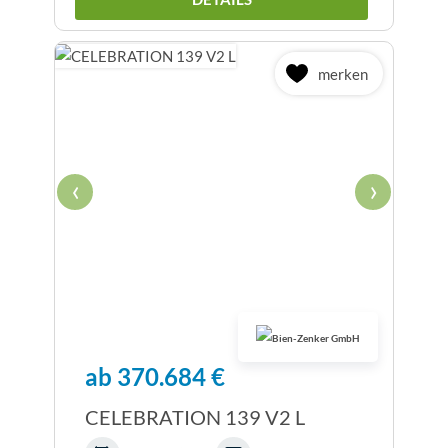
merken
‹
›
ab 370.684 €
CELEBRATION 139 V2 L