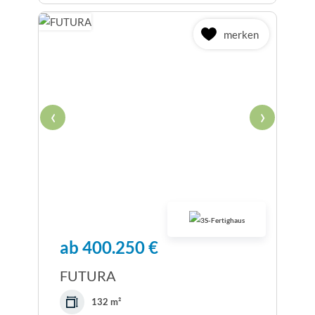
merken
‹
›
ab 400.250 €
FUTURA
132 m²