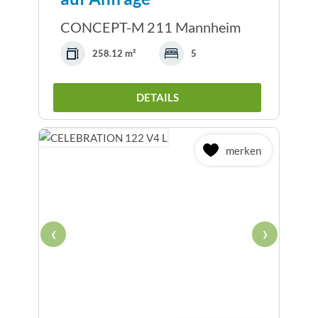
CONCEPT-M 211 Mannheim
258.12 m²
5
DETAILS
merken
‹
›