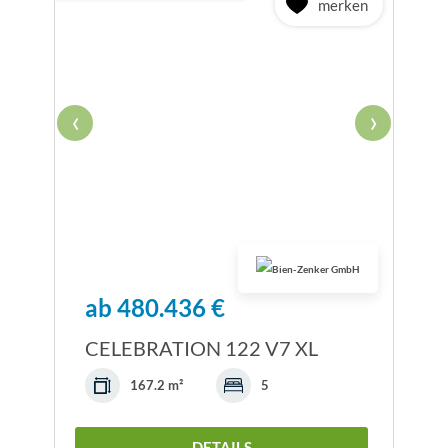
merken
‹
›
ab 480.436 €
CELEBRATION 122 V7 XL
167.2 m²
5
DETAILS