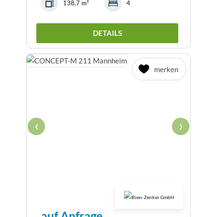
138.7 m²
4
DETAILS
merken
‹
›
auf Anfrage