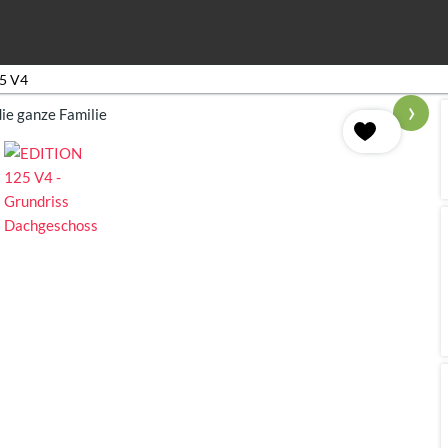
5 V4
›