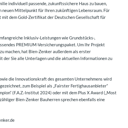
ilie individuell passende, zukunftssichere Haus zu bauen,
n neuen Mittelpunkt für Ihren zukünftigen Lebensraum. Für
t mit dem Gold-Zertifikat der Deutschen Gesellschaft für
mfangreiche Inklusiv-Leistungen wie Grundstücks-,
fassendes PREMIUM-Versicherungspaket. Um Ihr Projekt
h zu machen, hat Bien-Zenker außerdem als erster
t der Sie alle Unterlagen und die aktuellen Informationen zu
 sowie die Innovationskraft des gesamten Unternehmens wird
zeichnet, zum Beispiel als „Fairster Fertighausanbieter“
n“ (F.A.Z.-Institut 2024) oder mit dem Plus X Award („Most
zähliger Bien-Zenker Bauherren sprechen ebenfalls eine
enker.de