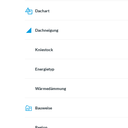
Dachart
Dachneigung
Kniestock
Energietyp
Wärmedämmung
Bauweise
Region