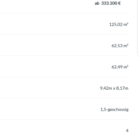
ab 333.100 €
125.02 m²
62.53 m²
62.49 m²
9,42m x 8,17m
1,5-geschossig
4