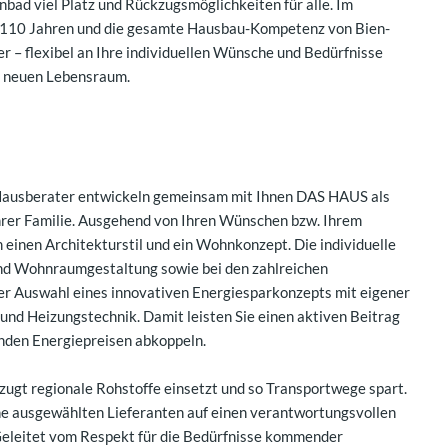
bad viel Platz und Rückzugsmöglichkeiten für alle. Im
s 110 Jahren und die gesamte Hausbau-Kompetenz von Bien-
er – flexibel an Ihre individuellen Wünsche und Bedürfnisse
en neuen Lebensraum.
Hausberater entwickeln gemeinsam mit Ihnen DAS HAUS als
hrer Familie. Ausgehend von Ihren Wünschen bzw. Ihrem
einen Architekturstil und ein Wohnkonzept. Die individuelle
 und Wohnraumgestaltung sowie bei den zahlreichen
er Auswahl eines innovativen Energiesparkonzepts mit eigener
und Heizungstechnik. Damit leisten Sie einen aktiven Beitrag
enden Energiepreisen abkoppeln.
zugt regionale Rohstoffe einsetzt und so Transportwege spart.
ine ausgewählten Lieferanten auf einen verantwortungsvollen
eleitet vom Respekt für die Bedürfnisse kommender