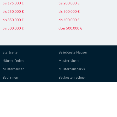
bis 175.000 €
bis 200.000 €
bis 250.000 €
bis 300.000 €
bis 350.000 €
bis 400.000 €
bis 500.000 €
über 500.000 €
Startseite
Beliebteste Häuser
Häuser finden
Musterhäuser
Musterhäuser
Musterhausparks
Baufirmen
Baukostenrechner
Datenschutz
Lexikon
Impressum & Bildnachweise
Ratgeber
HÄUSER INSERIEREN