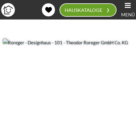
›
HAUSKATALOGE
MENÜ
0