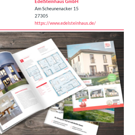
EdelSteinhaus GmbH
Am Scheunenacker 15
27305
https://www.edelsteinhaus.de/