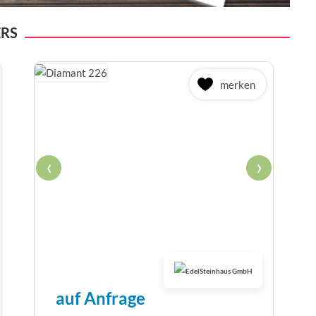
ERS
merken
‹
›
auf Anfrage