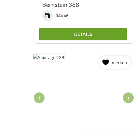
Bernstein 368
344 m²
DETAILS
merken
‹
›