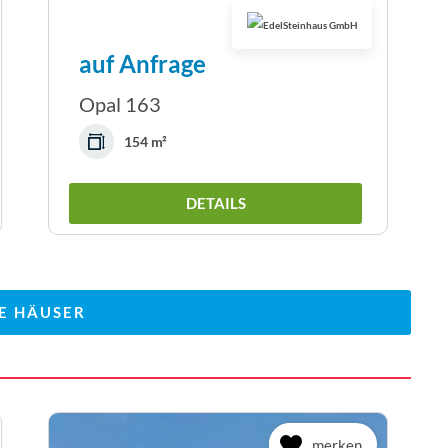
auf Anfrage
Opal 163
154 m²
DETAILS
E HÄUSER
merken