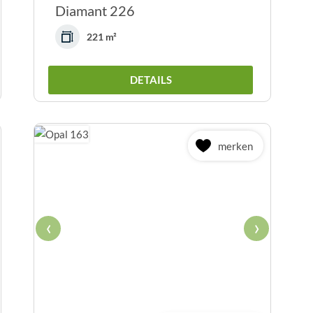
Diamant 226
221 m²
DETAILS
merken
‹
›