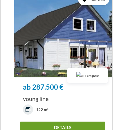
ab 287.500 €
young line
122 m²
DETAILS