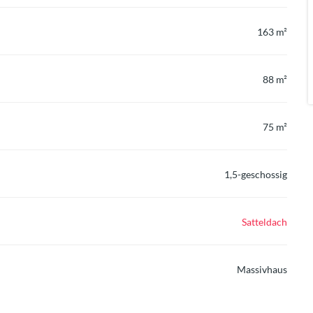
163 m²
88 m²
75 m²
1,5-geschossig
Satteldach
Massivhaus