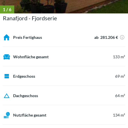
1
/ 6
Ranafjord - Fjordserie
Preis Fertighaus
ab 281.206 €
Wohnfläche gesamt
133 m²
Erdgeschoss
69 m²
Dachgeschoss
64 m²
Nutzfläche gesamt
134 m²