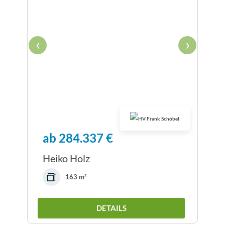
‹
›
ab 284.337 €
Heiko Holz
163 m²
DETAILS