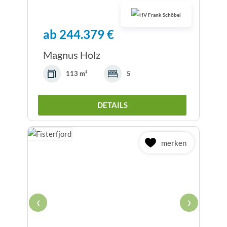
ab 244.379 €
Magnus Holz
113 m²
5
DETAILS
merken
‹
›