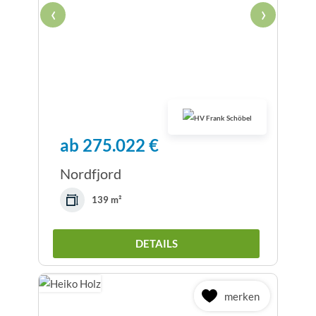
‹
›
ab 275.022 €
Nordfjord
139 m²
DETAILS
merken