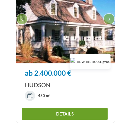
‹
›
ab 2.400.000 €
HUDSON
450 m²
DETAILS