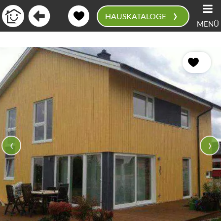
›
HAUSKATALOGE
MENÜ
0
‹
›