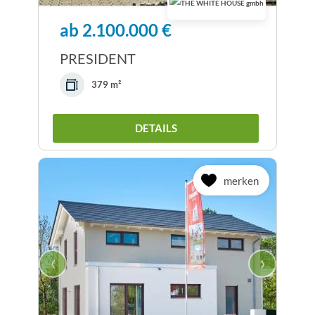
ab 2.100.000 €
PRESIDENT
379 m²
DETAILS
merken
‹
›