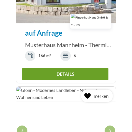
auf Anfrage
Musterhaus Mannheim - Thermische Gebäudehülle...
166 m²
6
DETAILS
merken
‹
›