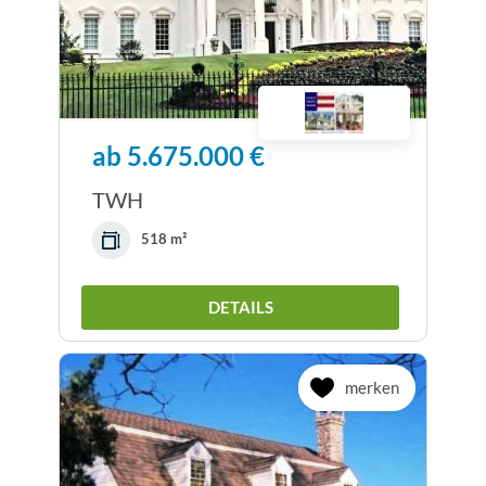
ab 5.675.000 €
TWH
518 m²
DETAILS
merken