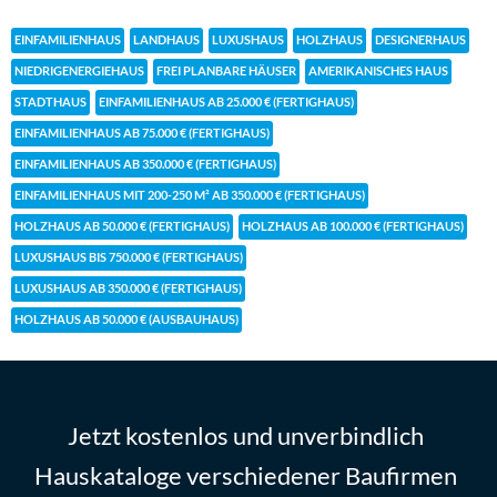
EINFAMILIENHAUS
LANDHAUS
LUXUSHAUS
HOLZHAUS
DESIGNERHAUS
NIEDRIGENERGIEHAUS
FREI PLANBARE HÄUSER
AMERIKANISCHES HAUS
STADTHAUS
EINFAMILIENHAUS AB 25.000 € (FERTIGHAUS)
EINFAMILIENHAUS AB 75.000 € (FERTIGHAUS)
EINFAMILIENHAUS AB 350.000 € (FERTIGHAUS)
EINFAMILIENHAUS MIT 200-250 M² AB 350.000 € (FERTIGHAUS)
HOLZHAUS AB 50.000 € (FERTIGHAUS)
HOLZHAUS AB 100.000 € (FERTIGHAUS)
LUXUSHAUS BIS 750.000 € (FERTIGHAUS)
LUXUSHAUS AB 350.000 € (FERTIGHAUS)
HOLZHAUS AB 50.000 € (AUSBAUHAUS)
Jetzt kostenlos und unverbindlich
Hauskataloge verschiedener Baufirmen