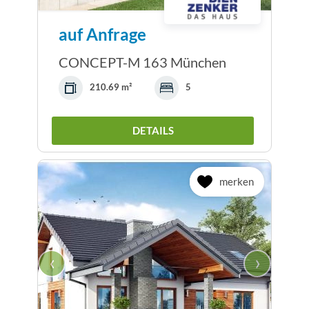
auf Anfrage
CONCEPT-M 163 München
210.69 m²
5
DETAILS
merken
‹
›