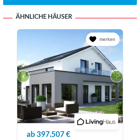
ÄHNLICHE HÄUSER
merken
‹
›
ab 397.507 €