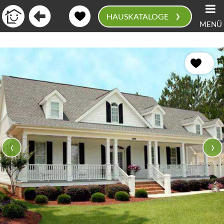
›
HAUSKATALOGE
MENÜ
0
‹
›