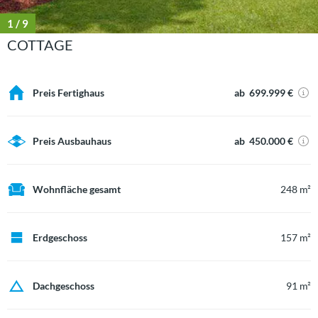
1
/ 9
COTTAGE
Preis Fertighaus
ab 699.999 €
Preis Ausbauhaus
ab 450.000 €
Wohnfläche gesamt
248 m²
Erdgeschoss
157 m²
Dachgeschoss
91 m²