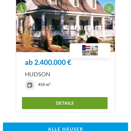
‹
›
ab 2.400.000 €
HUDSON
450 m²
DETAILS
ALLE HÄUSER