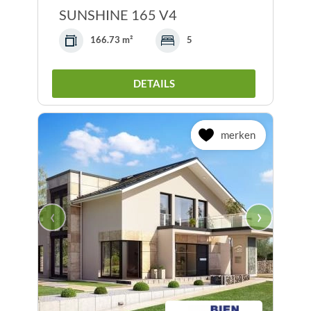
SUNSHINE 165 V4
166.73 m²
5
DETAILS
merken
‹
›