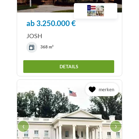
ab 3.250.000 €
JOSH
368 m²
DETAILS
merken
‹
›