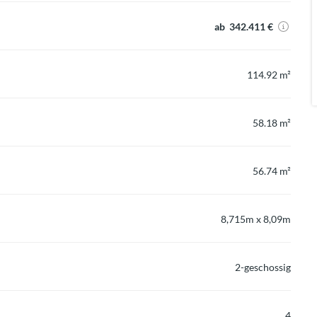
ab 342.411 €
114.92 m²
58.18 m²
56.74 m²
8,715m x 8,09m
2-geschossig
4