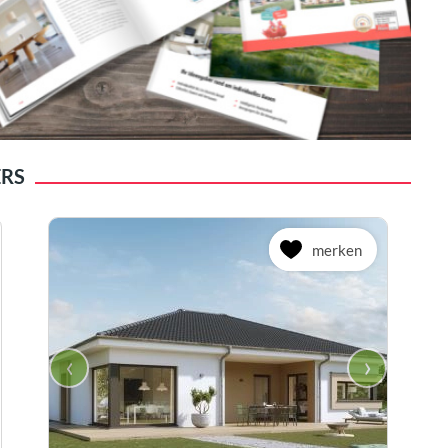
ERS
merken
‹
›