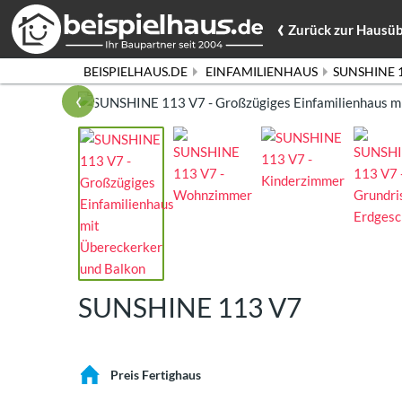
‹
Zurück
zur Hausüb
BEISPIELHAUS.DE
EINFAMILIENHAUS
SUNSHINE 
‹
SUNSHINE 113 V7
Preis Fertighaus