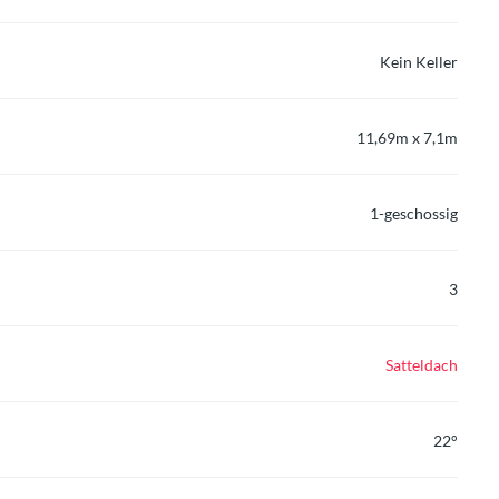
Kein Keller
11,69m x 7,1m
1-geschossig
3
Satteldach
22°