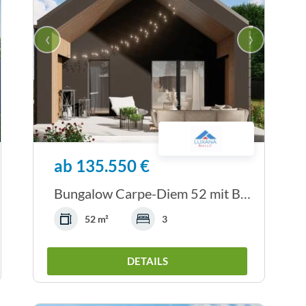
‹
›
ab 135.550 €
Bungalow Carpe-Diem 52 mit Bodenplatte
52 m²
3
DETAILS