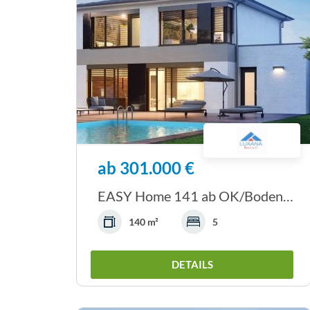
ab 301.000 €
EASY Home 141 ab OK/Bodenplatte
140 m²
5
DETAILS