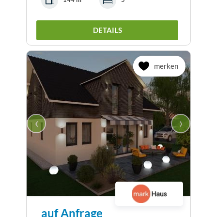
DETAILS
merken
‹
›
auf Anfrage