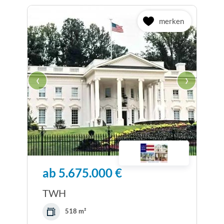
merken
‹
›
ab 5.675.000 €
TWH
518 m²