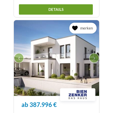
DETAILS
merken
‹
›
ab 387.996 €