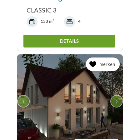
CLASSIC 3
133 m²
4
DETAILS
merken
‹
›