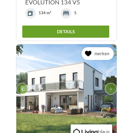
EVOLUTION 134 V5
134 m²
5
DETAILS
merken
‹
›