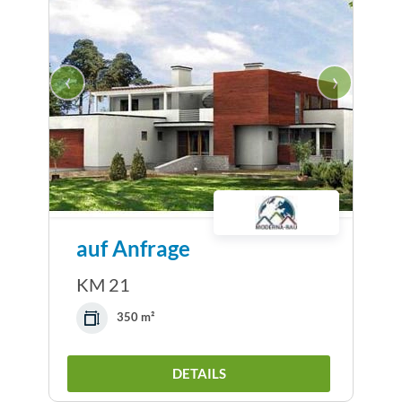
‹
›
auf Anfrage
KM 21
350 m²
DETAILS