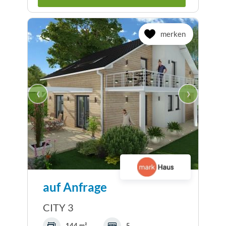
merken
‹
›
auf Anfrage
CITY 3
144 m²
5