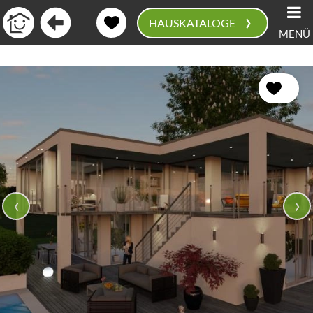
›
HAUSKATALOGE
MENÜ
0
‹
›