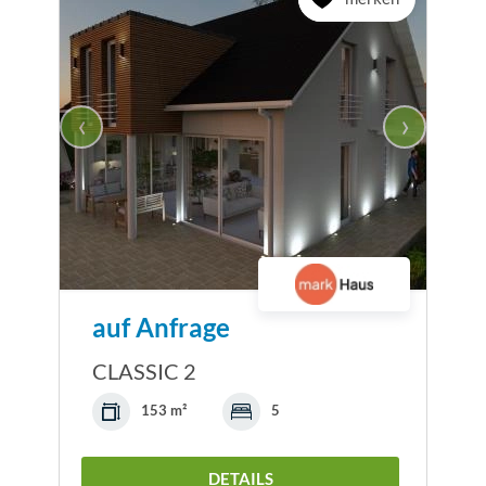
‹
›
auf Anfrage
CLASSIC 2
153 m²
5
DETAILS