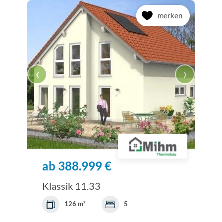
merken
‹
›
ab 388.999 €
Klassik 11.33
126 m²
5