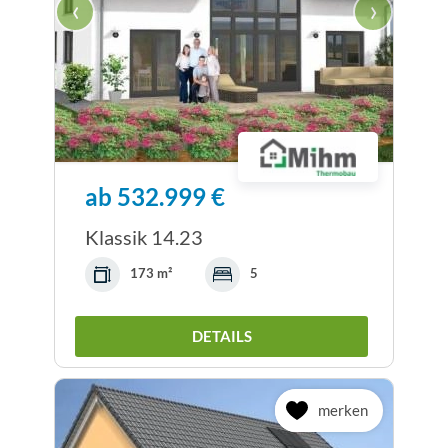
‹
›
ab 532.999 €
Klassik 14.23
173 m²
5
DETAILS
merken