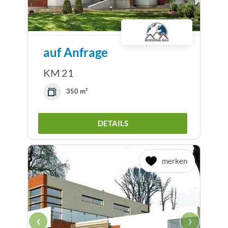
auf Anfrage
KM 21
350 m²
DETAILS
merken
‹
›