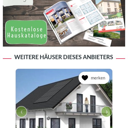
WEITERE HÄUSER DIESES ANBIETERS
merken
‹
›