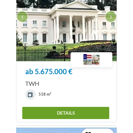
‹
›
ab 5.675.000 €
TWH
518 m²
DETAILS