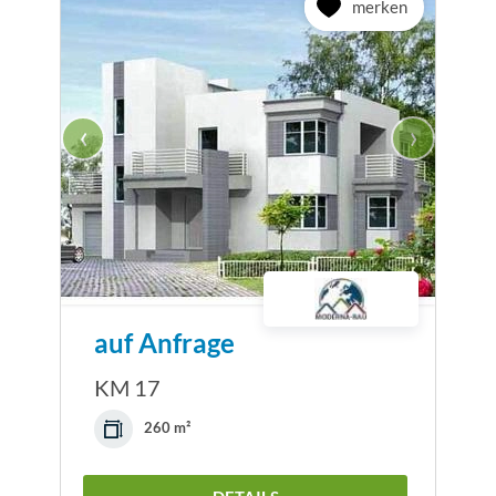
merken
‹
›
auf Anfrage
KM 17
260 m²