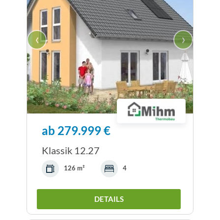
‹
›
ab 279.999 €
Klassik 12.27
126 m²
4
DETAILS