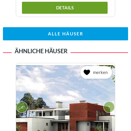
DETAILS
ALLE HÄUSER
ÄHNLICHE HÄUSER
merken
‹
›