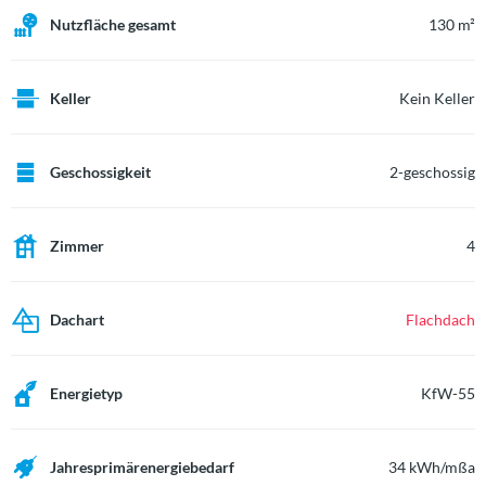
Nutzfläche gesamt
130 m²
Keller
Kein Keller
Geschossigkeit
2-geschossig
Zimmer
4
Dachart
Flachdach
Energietyp
KfW-55
Jahresprimärenergiebedarf
34 kWh/mßa