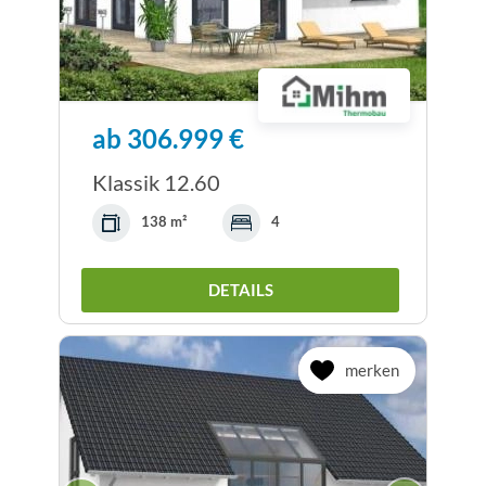
ab 306.999 €
Klassik 12.60
138 m²
4
DETAILS
merken