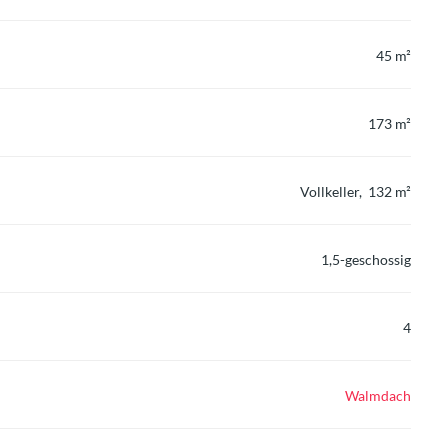
45 m²
173 m²
Vollkeller, 132 m²
1,5-geschossig
4
Walmdach