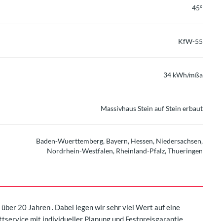
45°
KfW-55
34 kWh/mßa
Massivhaus Stein auf Stein erbaut
Baden-Wuerttemberg, Bayern, Hessen, Niedersachsen,
Nordrhein-Westfalen, Rheinland-Pfalz, Thueringen
ber 20 Jahren . Dabei legen wir sehr viel Wert auf eine
tservice mit individueller Planung und Festpreisgarantie