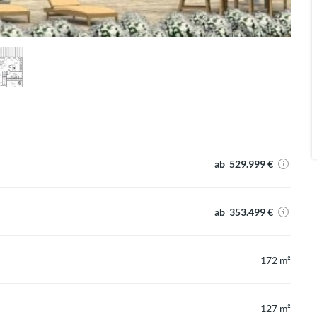
ab 529.999 €
ab 353.499 €
172 m²
127 m²