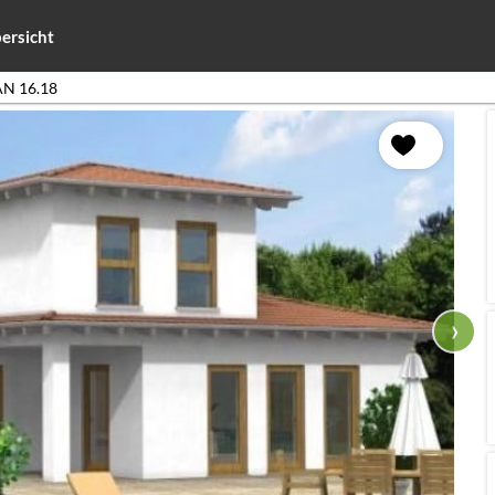
ersicht
N 16.18
›