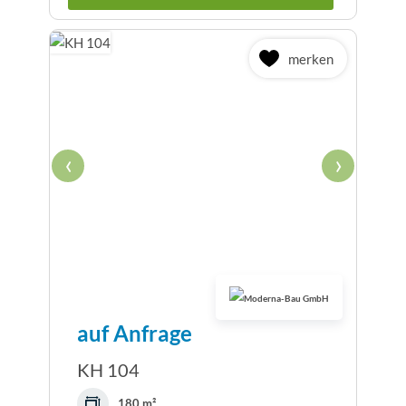
merken
‹
›
auf Anfrage
KH 104
180 m²