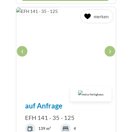
merken
‹
›
auf Anfrage
EFH 141 - 35 - 125
139 m²
4