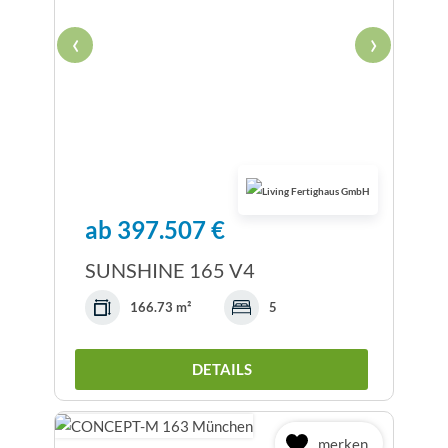
‹
›
ab 397.507 €
SUNSHINE 165 V4
166.73 m²
5
DETAILS
merken