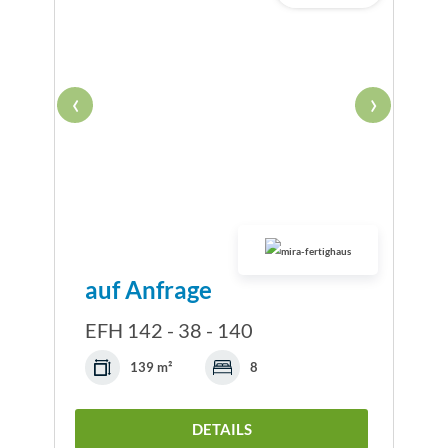
‹
›
auf Anfrage
EFH 142 - 38 - 140
139 m²
8
DETAILS