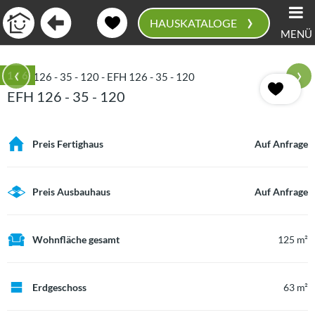
›
HAUSKATALOGE
MENÜ
0
‹
›
1
/ 6
EFH 126 - 35 - 120
Preis Fertighaus
Auf Anfrage
Preis Ausbauhaus
Auf Anfrage
Wohnfläche gesamt
125 m²
Erdgeschoss
63 m²