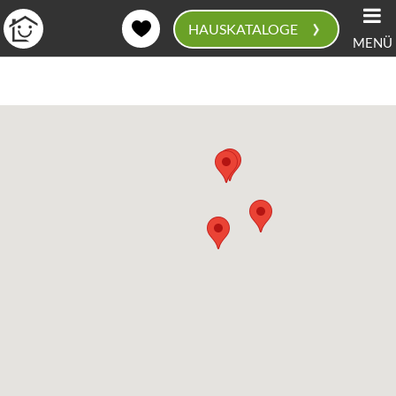
›
HAUSKATALOGE
MENÜ
0