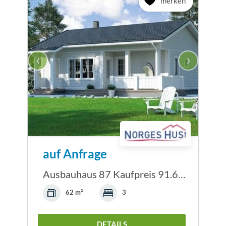
merken
‹
›
auf Anfrage
Ausbauhaus 87 Kaufpreis 91.630.-- € inkl. 19%...
62 m²
3
DETAILS