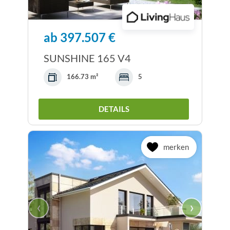
ab 397.507 €
SUNSHINE 165 V4
166.73 m²
5
DETAILS
merken
‹
›