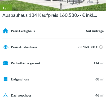
1
/ 3
Ausbauhaus 134 Kaufpreis 160.580.-- € inkl....
Preis Fertighaus
Auf Anfrage
Preis Ausbauhaus
rd 160.580 €
Wohnfläche gesamt
114 m²
Erdgeschoss
68 m²
Dachgeschoss
46 m²