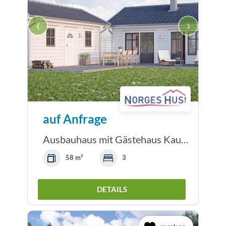
‹
›
auf Anfrage
Ausbauhaus mit Gästehaus Kaufpreis: 119.240.-- €...
58 m²
3
DETAILS