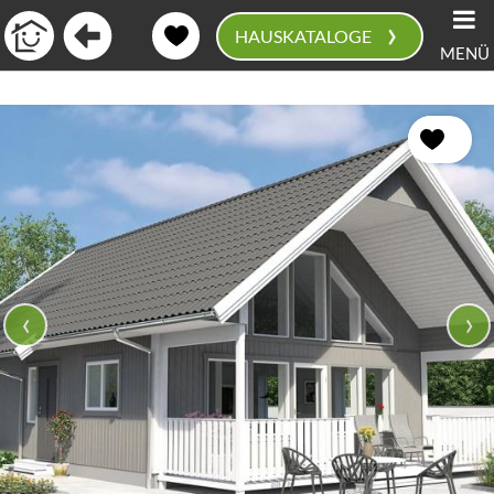
›
HAUSKATALOGE
MENÜ
0
‹
›