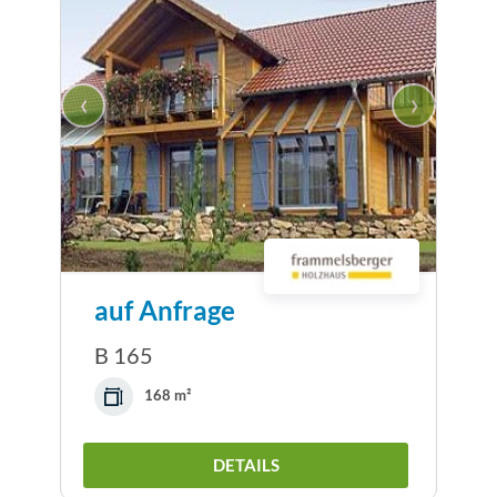
‹
›
auf Anfrage
B 165
168 m²
DETAILS