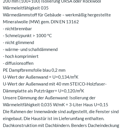
200 mm (100+100) Isolierung URSA oder Rockwool
Wärmeleitfähigkeit 035
Wärmedämmstoff für Gebäude – werkmäßig hergestellte
Mineralwolle (MW) gem. DIN EN 13162
- nichtbrennbar
- Schmelzpunkt > 1000 °C
- nicht glimmend
- wärme- und schalldämmend
- hoch komprimiert
- diffusionsoffen
PE Dampfbremsfolie blau 0,2 mm
U-Wert der Außenwand = U=0,134/m²K
U-Wert der Außenwand mit 40 mm STEICO-Holzfaser-
Dämmplatte als Putzträger= U=0,120/m²K
Unsere Dämmung der Außenwand: Isolierung der
Wärmeleitfähigkeit 0,035 W/mK = 3-Liter Haus U=0,15
Die Rahmen der Innenwände sind aufgestellt, die Fenster sind
eingebaut. Die Haustür ist im Lieferumfang enthalten.
Dachkonstruktion mit Dachbindern. Benders Dacheindeckung