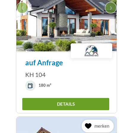
‹
›
auf Anfrage
KH 104
180 m²
DETAILS
merken