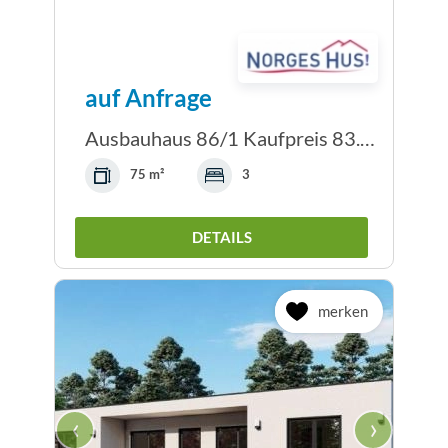
auf Anfrage
Ausbauhaus 86/1 Kaufpreis 83.550.-- € inkl. 19%...
75 m²
3
DETAILS
merken
‹
›