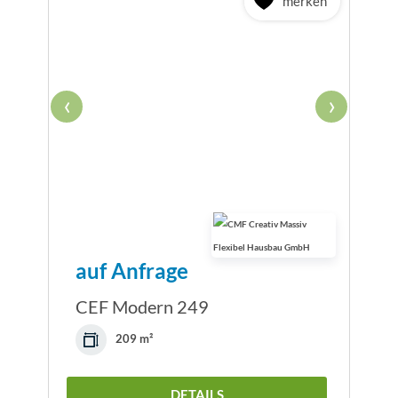
merken
‹
›
auf Anfrage
CEF Modern 249
209 m²
DETAILS