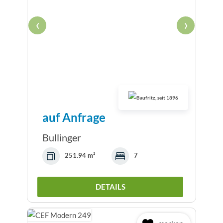
‹
›
auf Anfrage
Bullinger
251.94 m²
7
DETAILS