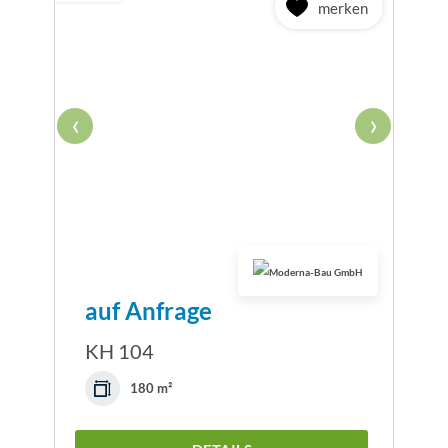
merken
‹
›
auf Anfrage
KH 104
180 m²