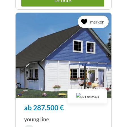
DETAILS
merken
ab 287.500 €
young line