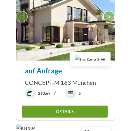
‹
›
auf Anfrage
CONCEPT-M 163 München
210.69 m²
5
DETAILS