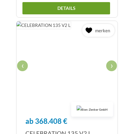
DETAILS
merken
‹
›
ab 368.408 €
CELEBRATION 135 V2 L