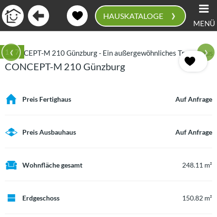
›
HAUSKATALOGE
MENÜ
0
‹
›
1
/ 7
CONCEPT-M 210 Günzburg
Preis Fertighaus
Auf Anfrage
Preis Ausbauhaus
Auf Anfrage
Wohnfläche gesamt
248.11 m²
Erdgeschoss
150.82 m²