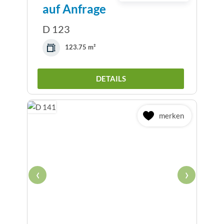
auf Anfrage
D 123
123.75 m²
DETAILS
merken
‹
›