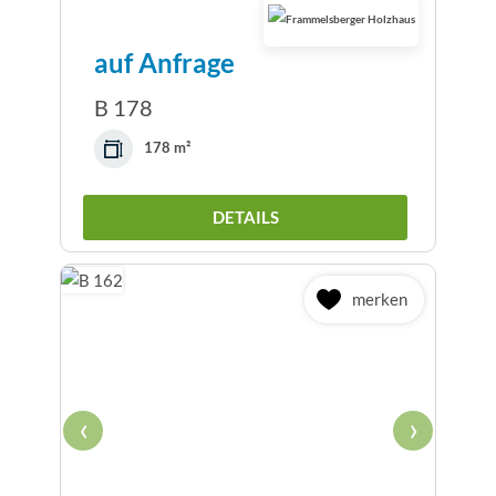
auf Anfrage
B 178
178 m²
DETAILS
merken
‹
›