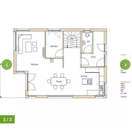
‹
›
1
/ 3