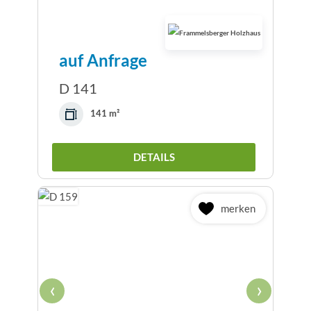
auf Anfrage
D 141
141 m²
DETAILS
merken
‹
›