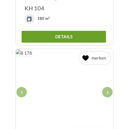
KH 104
180 m²
DETAILS
merken
‹
›