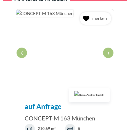
merken
‹
›
auf Anfrage
CONCEPT-M 163 München
210.69 m²
5