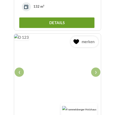
132 m²
DETAILS
merken
‹
›