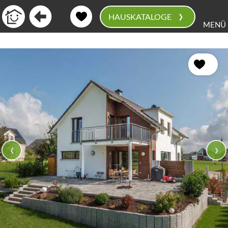
›
HAUSKATALOGE
MENÜ
0
‹
›