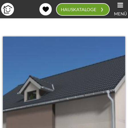
›
HAUSKATALOGE
MENÜ
0