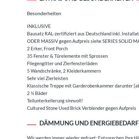
Besonderheiten
INKLUSIVE
Bausatz RAL-zertifiziert aus Deutschland inkl. Instal
ODER MASSIV gegen Aufpreis siehe SERIES SOLID M
2 Erker, Front Porch
35 Fenster & Türelemente mit Sprossen
Fliegengitter und Zierfensterläden
5 Wandschränke, 2 Kleiderkammern
Sehr viel Zierleisten
Klassische Treppe mit Garderobenkammer darunter [a
2 ½ Bäder
Teilunterkellerung sinnvoll!
Cultured Stone Used Brick Verblender gegen Aufpreis
DÄMMUNG UND ENERGIEBEDARF
Wir werden immer wieder gefragt: Entsprechen Ihre Hä