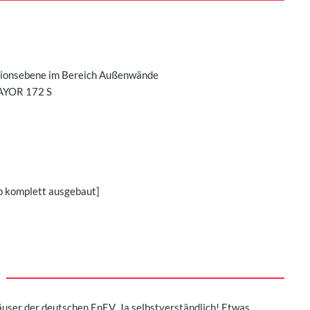
lationsebene im Bereich Außenwände
AYOR 172 S
b komplett ausgebaut]
user der deutschen EnEV. Ja selbstverständlich! Etwas