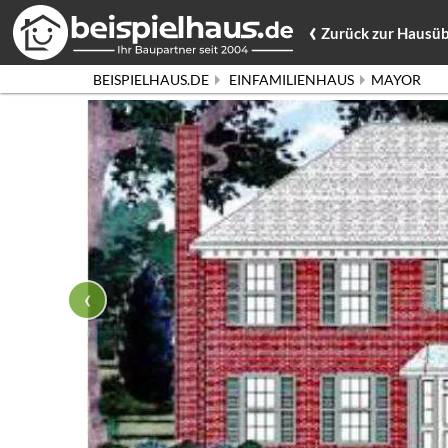
‹
Zurück
zur Hausüb
BEISPIELHAUS.DE
EINFAMILIENHAUS
MAYOR
‹