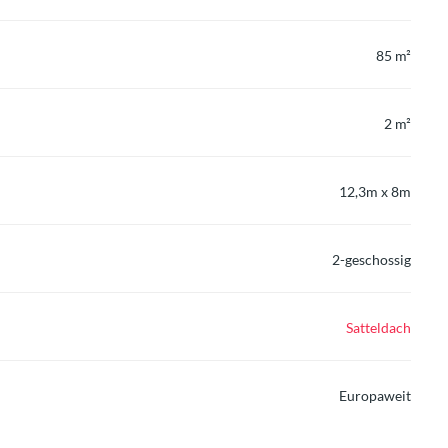
85 m²
2 m²
12,3m x 8m
2-geschossig
Satteldach
Europaweit