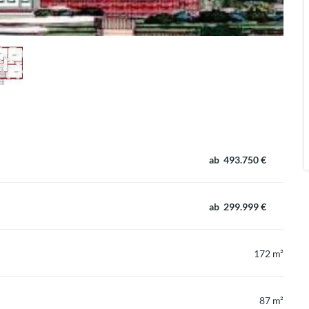
ab 493.750 €
ab 299.999 €
172 m²
87 m²