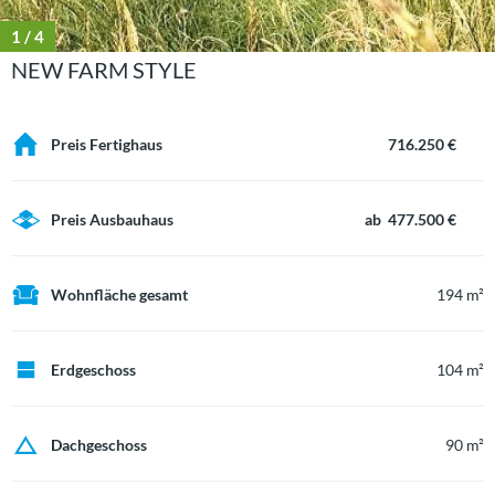
1
/ 4
NEW FARM STYLE
Preis Fertighaus
716.250 €
Preis Ausbauhaus
ab 477.500 €
Wohnfläche gesamt
194 m²
Erdgeschoss
104 m²
Dachgeschoss
90 m²