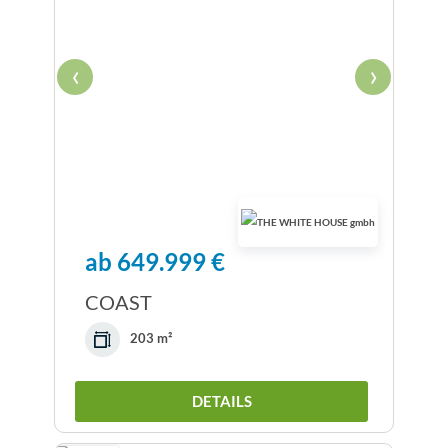
‹
›
ab 649.999 €
COAST
203 m²
DETAILS