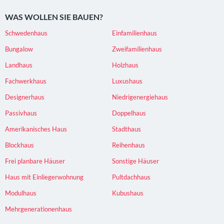
WAS WOLLEN SIE BAUEN?
Schwedenhaus
Einfamilienhaus
Bungalow
Zweifamilienhaus
Landhaus
Holzhaus
Fachwerkhaus
Luxushaus
Designerhaus
Niedrigenergiehaus
Passivhaus
Doppelhaus
Amerikanisches Haus
Stadthaus
Blockhaus
Reihenhaus
Frei planbare Häuser
Sonstige Häuser
Haus mit Einliegerwohnung
Pultdachhaus
Modulhaus
Kubushaus
Mehrgenerationenhaus