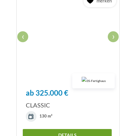
merken
‹
›
ab 325.000 €
CLASSIC
130 m²
DETAILS