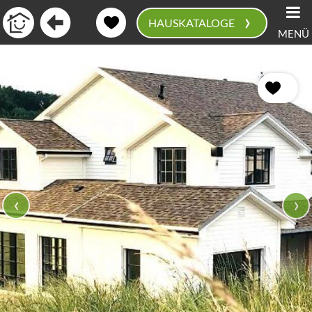
›
HAUSKATALOGE
MENÜ
0
‹
›