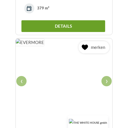
379 m²
DETAILS
merken
‹
›