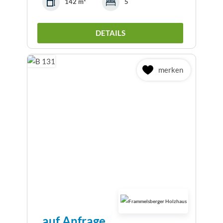
142 m²
5
DETAILS
merken
auf Anfrage