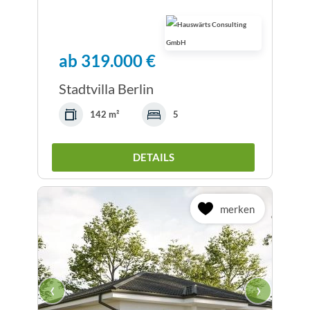
ab 319.000 €
Stadtvilla Berlin
142 m²
5
DETAILS
merken
‹
›