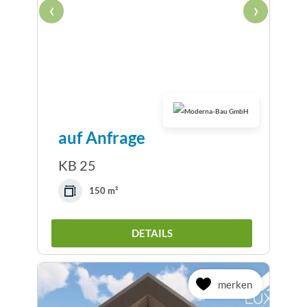
‹
›
auf Anfrage
KB 25
150 m²
DETAILS
merken