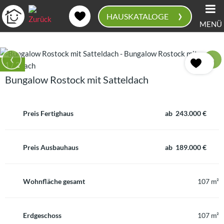
›
HAUSKATALOGE
MENÜ
0
‹
›
1
/ 2
Bungalow Rostock mit Satteldach
Preis Fertighaus
ab 243.000 €
Preis Ausbauhaus
ab 189.000 €
Wohnfläche gesamt
107 m²
Erdgeschoss
107 m²