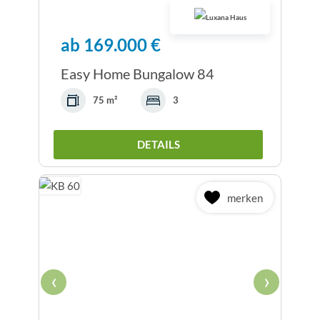
ab 169.000 €
Easy Home Bungalow 84
75 m²
3
DETAILS
merken
‹
›