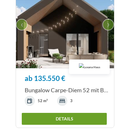
‹
›
ab 135.550 €
Bungalow Carpe-Diem 52 mit Bodenplatte
52 m²
3
DETAILS