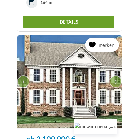
164 m²
DETAILS
merken
‹
›
ab 2.100.000 €