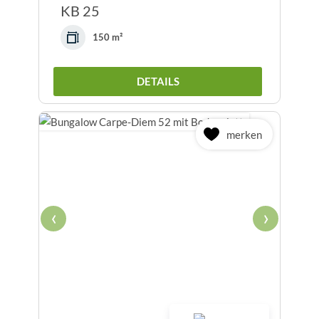
KB 25
150 m²
DETAILS
merken
‹
›