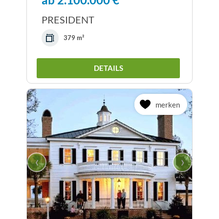
PRESIDENT
379 m²
DETAILS
merken
‹
›