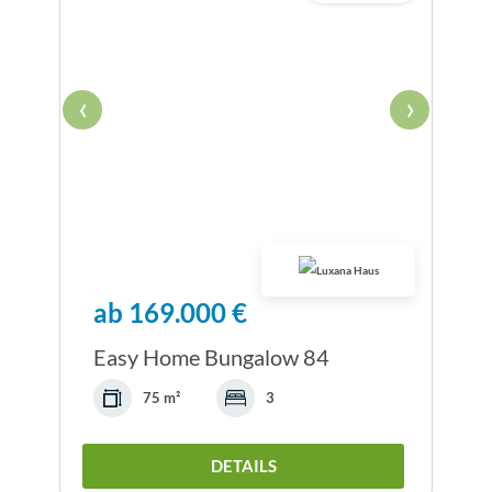
‹
›
ab 169.000 €
Easy Home Bungalow 84
75 m²
3
DETAILS