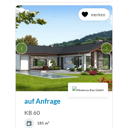
merken
‹
›
auf Anfrage
KB 60
185 m²