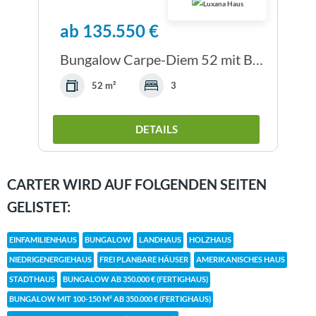
ab 135.550 €
Bungalow Carpe-Diem 52 mit Bodenplatte
52 m²
3
DETAILS
CARTER WIRD AUF FOLGENDEN SEITEN
GELISTET:
EINFAMILIENHAUS
BUNGALOW
LANDHAUS
HOLZHAUS
NIEDRIGENERGIEHAUS
FREI PLANBARE HÄUSER
AMERIKANISCHES HAUS
STADTHAUS
BUNGALOW AB 350.000 € (FERTIGHAUS)
BUNGALOW MIT 100-150 M² AB 350.000 € (FERTIGHAUS)