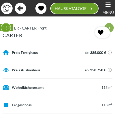
›
HAUSKATALOGE
MENÜ
0
‹
›
1
/ 2
CARTER
Preis Fertighaus
ab 385.000 €
Preis Ausbauhaus
ab 258.750 €
Wohnfläche gesamt
113 m²
Erdgeschoss
113 m²