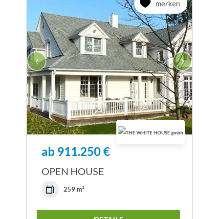
merken
‹
›
ab 911.250 €
OPEN HOUSE
259 m²